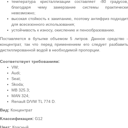
температура кристаллизации составляет -80 градусов,
благодаря чему замерзание системы практически
невозможно;
высокая стойкость к закипанию, поэтому антифриз подходит
для всесезонного использования;
устойчивость к износу, окислению и пенообразованию.
Поставляется в бутылке объемом 5 литров. Данное средство -
концентрат, так что перед применением его следует разбавить
дистиллированной водой в необходимой пропорции.
Соответствует требованиям:
VW;
Audi;
Seat;
Ѕkoda;
MB 325.3;
MAN 324;
Renault D/VW TL 774 D.
Вид:
Концентрат
Классификация:
G12
Цвет:
Красный