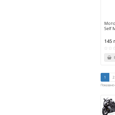
Мото
Self 
145 
В
1
2
Показано с