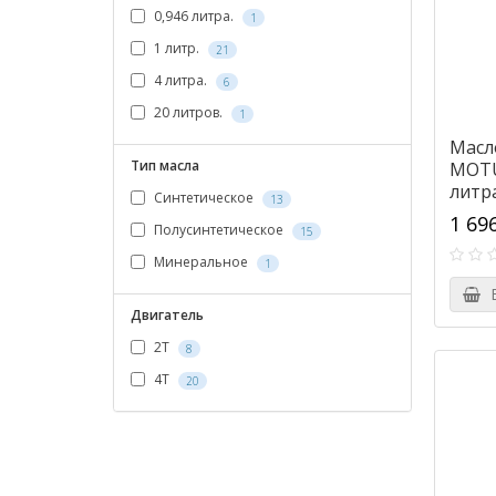
0,946 литра.
1
1 литр.
21
4 литра.
6
20 литров.
1
Масл
Тип масла
MOTU
литра
Синтетическое
13
1 69
Полусинтетическое
15
Минеральное
1
В
Двигатель
2Т
8
4Т
20