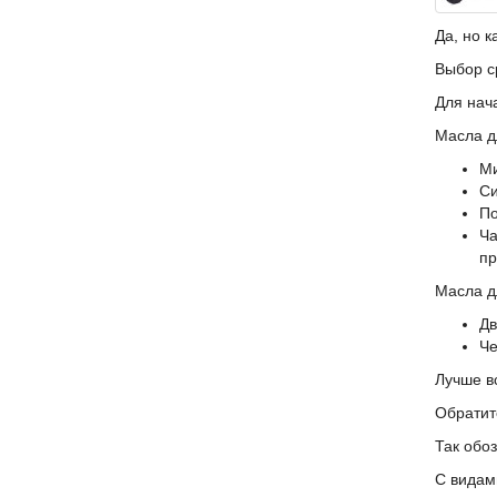
Да, но к
Выбор с
Для нач
Масла д
Ми
Си
По
Ча
пр
Масла д
Дв
Че
Лучше в
Обратит
Так обоз
С видам