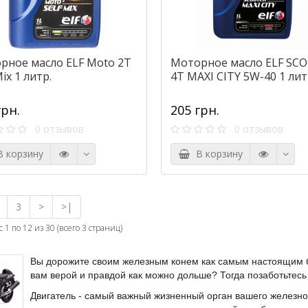
рное масло ELF Moto 2Т
Моторное масло ELF SC
Mix 1 литр.
4Т MAXI CITY 5W-40 1 лит
грн.
205 грн.
0 отзывов
0 отзывов
 корзину
В корзину
3
>
>|
 1 по 12 из 30 (всего 3 страниц)
Вы дорожите своим железным конем как самым настоящим б
вам верой и правдой как можно дольше? Тогда позаботьтесь о
Двигатель - самый важный жизненный орган вашего железного