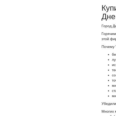
Куп
Дне
Город Д
Горячим
этой фи
Почему "
бе
лу
ис
те
со
то
ми
ст
ми
Убедили
Многих 