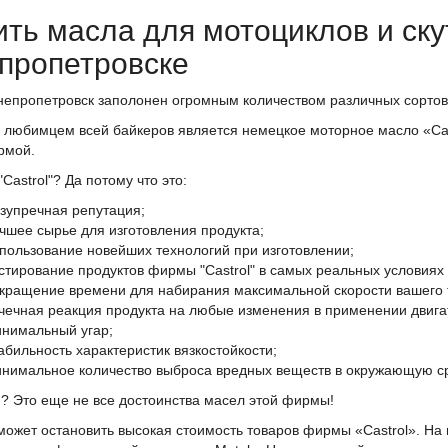
ить масла для мотоциклов и ску
пропетровске
непропетровск заполонен огромным количеством различных сортов 
 любимцем всей байкеров является немецкое моторное масло «Cas
рмой.
Castrol"? Да потому что это:
зупречная репутация;
чшее сырье для изготовления продукта;
пользование новейших технологий при изготовлении;
стирование продуктов фирмы "Castrol" в самых реальных условиях 
кращение времени для набирания максимальной скорости вашего т
чечная реакция продукта на любые изменения в применении двига
нимальный угар;
абильность характеристик вязкостойкости;
нимальное количество выброса вредных веществ в окружающую с
? Это еще не все достоинства масел этой фирмы!
может остановить высокая стоимость товаров фирмы «Castrol». На