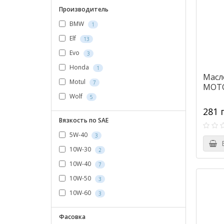
Производитель
BMW
1
Elf
13
Evo
3
Honda
1
Масл
Motul
7
MOTO
Wolf
5
281 
Вязкость по SAE
5W-40
3
В
10W-30
2
10W-40
7
10W-50
3
10W-60
3
Фасовка