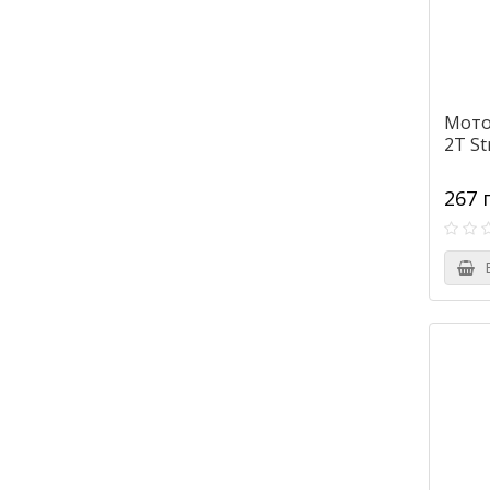
Мото
2Т St
267 
В