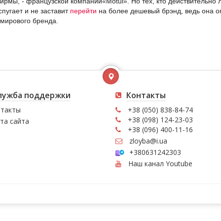
ирмы, - французской компании«Motul». Но тех, кто действительно л
спугает и не заставит
перейти
на более дешевый брэнд, ведь она 
мирового бренда.
лужба поддержки
Контакты
такты
+38 (050) 838-84-74
+38 (098) 124-23-03
та сайта
+38 (096) 400-11-16
zloyba@i.ua
+380631242303
Наш канал Youtube