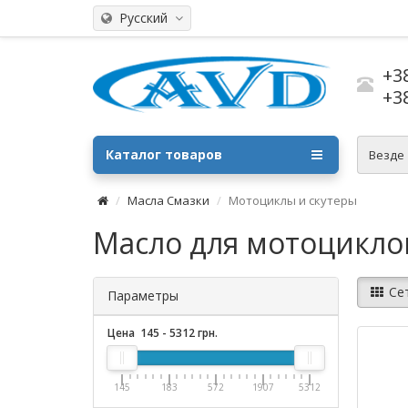
Русский
+3
+3
Каталог товаров
Везде
Масла Смазки
Мотоциклы и скутеры
Масло для мотоциклов
Се
Параметры
Цена
145
-
5312
грн.
145
183
572
1907
5312