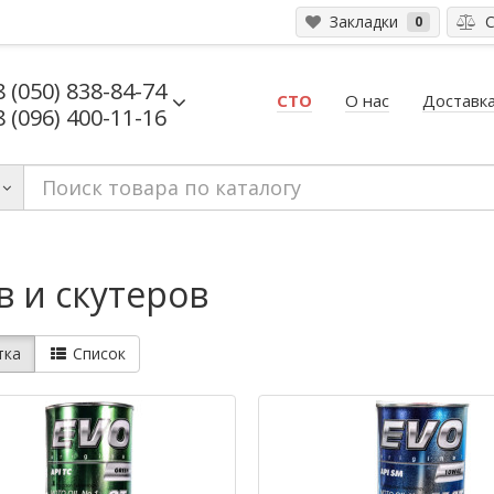
Закладки
С
0
8 (050) 838-84-74
СТО
О нас
Доставка
8 (096) 400-11-16
 и скутеров
тка
Список