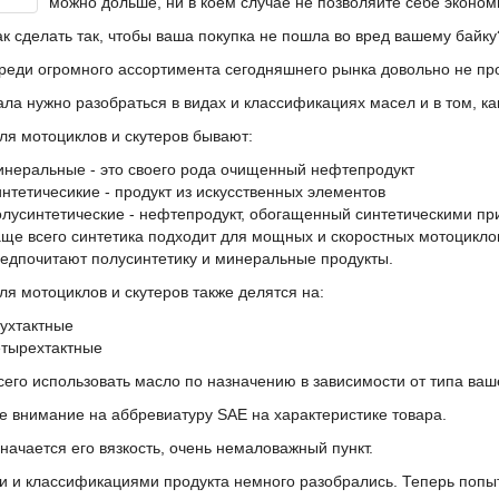
можно дольше, ни в коем случае не позволяйте себе эконом
ак сделать так, чтобы ваша покупка не пошла во вред вашему байку
реди огромного ассортимента сегодняшнего рынка довольно не про
ала нужно разобраться в видах и классификациях масел и в том, ка
ля мотоциклов и скутеров бывают:
неральные - это своего рода очищенный нефтепродукт
нтетичесикие - продукт из искусственных элементов
лусинтетические - нефтепродукт, обогащенный синтетическими п
ще всего синтетика подходит для мощных и скоростных мотоциклов
едпочитают полусинтетику и минеральные продукты.
ля мотоциклов и скутеров также делятся на:
ухтактные
тырехтактные
сего использовать масло по назначению в зависимости от типа ваш
е внимание на аббревиатуру SAE на характеристике товара.
начается его вязкость, очень немаловажный пункт.
и и классификациями продукта немного разобрались. Теперь попыт