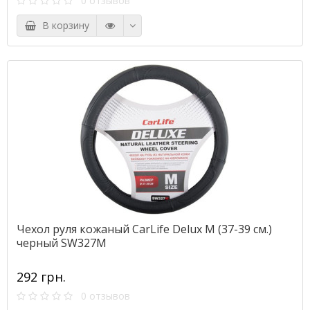
0 отзывов
В корзину
Чехол руля кожаный CarLife Delux M (37-39 см.)
черный SW327M
292 грн.
0 отзывов