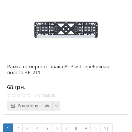
Рамка номерного знака Bi-Plast серебряная
полоса BP-211
68 грн.
0 отзывов
В корзину
1
2
3
4
5
6
7
8
9
>
>|