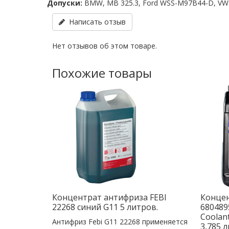
Допуски:
BMW, MB 325.3, Ford WSS-M97B44-D, VW 
Написать отзыв
Нет отзывов об этом товаре.
Похожие товары
Концентрат антифриза FEBI
Конце
22268 cиний G11 5 литров.
680489
Coolan
Антифриз Febi G11 22268 применяется
3,785 л