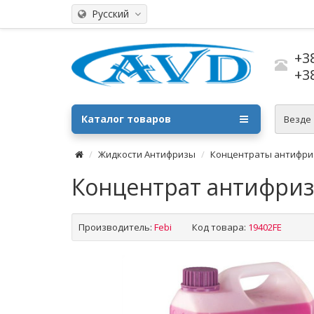
Русский
+3
+3
Каталог товаров
Везде
Жидкости Антифризы
Концентраты антифри
Концентрат антифриза
Производитель:
Febi
Код товара:
19402FE