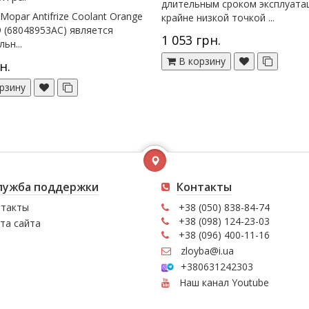
длительным сроком эксплуата
 Mopar Antifrize Coolant Orange
крайне низкой точкой ...
 (68048953AC) является
1 053 грн.
ьн...
В корзину
н.
рзину
лужба поддержки
Контакты
такты
+38 (050) 838-84-74
+38 (098) 124-23-03
та сайта
+38 (096) 400-11-16
zloyba@i.ua
+380631242303
Наш канал Youtube