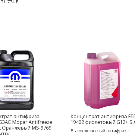
TL 774 F
нтрат антифриза
Концентрат антифриза FE
53AC Mopar Antifreeze
19402 фиолетовый G12+ 5 
t Оранжевый MS-9769
Высококлассный антифриз с
итра.