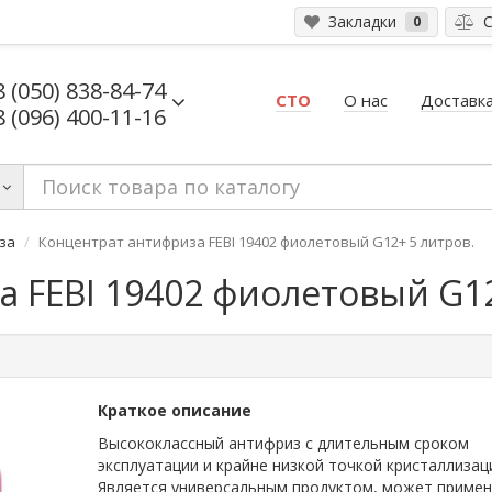
Закладки
С
0
8 (050) 838-84-74
СТО
О нас
Доставка
8 (096) 400-11-16
за
Концентрат антифриза FEBI 19402 фиолетовый G12+ 5 литров.
 FEBI 19402 фиолетовый G12
Краткое описание
Высококлассный антифриз с длительным сроком
эксплуатации и крайне низкой точкой кристаллизац
Является универсальным продуктом, может примен