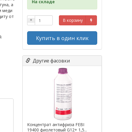
На складе
гуна, а
и меди
щиту от
+
В корзину
й
Купить в один клик
Другие фасовки
Концентрат антифриза FEBI
19400 фиолетовый G12+ 1,5...