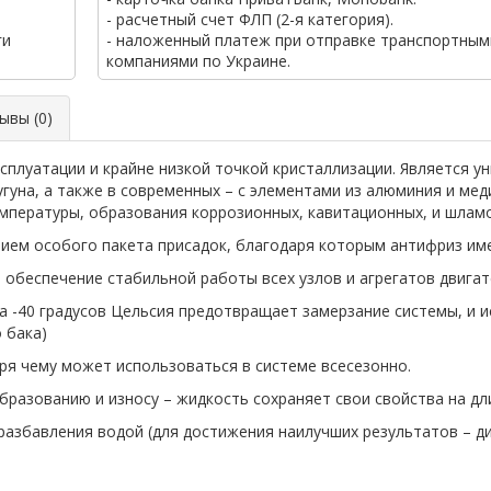
- расчетный счет ФЛП (2-я категория).
ги
- наложенный платеж при отправке транспортным
компаниями по Украине.
вы (0)
сплуатации и крайне низкой точкой кристаллизации. Является 
угуна, а также в современных – с элементами из алюминия и мед
мпературы, образования коррозионных, кавитационных, и шлам
нием особого пакета присадок, благодаря которым антифриз и
 обеспечение стабильной работы всех узлов и агрегатов двигат
а -40 градусов Цельсия предотвращает замерзание системы, и 
 бака)
ря чему может использоваться в системе всесезонно.
разованию и износу – жидкость сохраняет свои свойства на дл
 разбавления водой (для достижения наилучших результатов – 