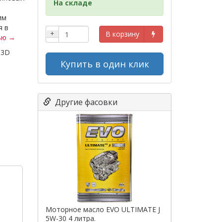
На складе
им
я в
+
В корзину
ью →
13D
Купить в один клик
5
Другие фасовки
Моторное масло EVO ULTIMATE J
5W-30 4 литра.