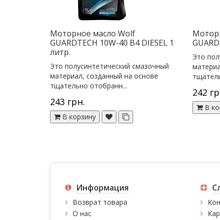
Моторное масло Wolf
Моторн
GUARDTECH 10W-40 B4 DIESEL 1
GUARDT
литр.
Это пол
Это полусинтетический смазочный
материа
материал, созданный на основе
тщатель
тщательно отобранн...
242 гр
243 грн.
В ко
В корзину
Информация
С
Возврат товара
Кон
О нас
Кар