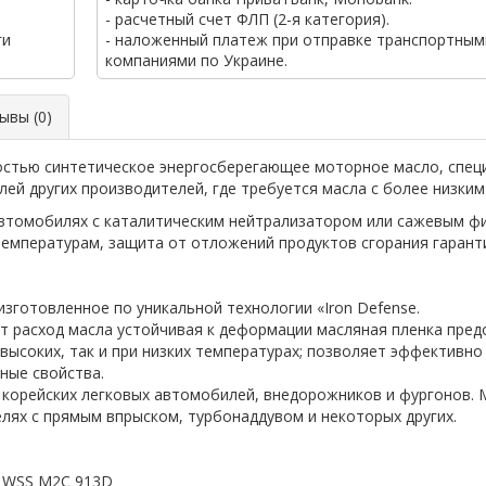
- расчетный счет ФЛП (2-я категория).
ги
- наложенный платеж при отправке транспортным
компаниями по Украине.
вы (0)
стью синтетическое энергосберегающее моторное масло, специ
лей других производителей, где требуется масла с более низким
втомобилях с каталитическим нейтрализатором или сажевым фи
емпературам, защита от отложений продуктов сгорания гарантир
зготовленное по уникальной технологии «Iron Defense.
 расход масла устойчивая к деформации масляная пленка пред
и высоких, так и при низких температурах; позволяет эффективн
ные свойства.
и корейских легковых автомобилей, внедорожников и фургонов. 
лях с прямым впрыском, турбонаддувом и некоторых других.
 - WSS M2C 913D