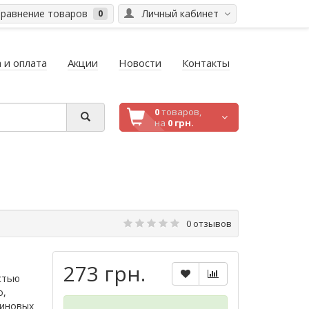
равнение товаров
Личный кабинет
0
 и оплата
Акции
Новости
Контакты
0
товаров,
на
0 грн.
0 отзывов
273 грн.
стью
о,
зиновых