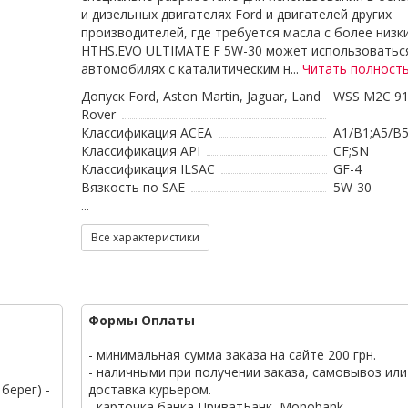
и дизельных двигателях Ford и двигателей других
производителей, где требуется масла с более низк
HTHS.EVO ULTIMATE F 5W-30 может использоватьс
автомобилях с каталитическим н...
Читать полност
Допуск Ford, Aston Martin, Jaguar, Land
WSS M2C 9
Rover
Классификация ACEA
A1/B1;A5/B
Классификация API
CF;SN
Классификация ILSAC
GF-4
Вязкость по SAE
5W-30
...
Все характеристики
Формы Оплаты
- минимальная сумма заказа на сайте 200 грн.
- наличными при получении заказа, самовывоз или
берег) -
доставка курьером.
- карточка банка ПриватБанк, Monobank.