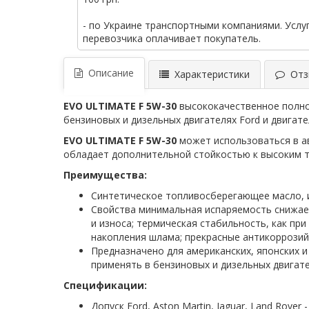
- по Украине транспортными компаниями. Услу
перевозчика оплачивает покупатель.
Описание
Характеристики
Отзы
EVO ULTIMATE F 5W-30
высококачественное полно
бензиновых и дизельных двигателях Ford и двигате
EVO ULTIMATE F 5W-30
может использоваться в а
обладает дополнительной стойкостью к высоким т
Преимущества:
Синтетическое топливосберегающее масло, и
Свойства минимальная испаряемость снижает
и износа; термическая стабильность, как пр
накопления шлама; прекрасные антикоррозий
Предназначено для американских, японских 
применять в бензиновых и дизельных двигате
Спецификации:
Допуск Ford, Aston Martin, Jaguar, Land Rover