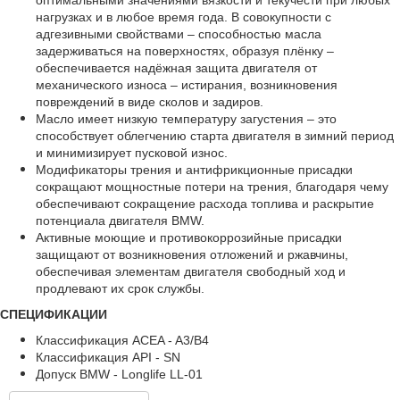
оптимальными значениями вязкости и текучести при любых
нагрузках и в любое время года. В совокупности с
адгезивными свойствами – способностью масла
задерживаться на поверхностях, образуя плёнку –
обеспечивается надёжная защита двигателя от
механического износа – истирания, возникновения
повреждений в виде сколов и задиров.
Масло имеет низкую температуру загустения – это
способствует облегчению старта двигателя в зимний период
и минимизирует пусковой износ.
Модификаторы трения и антифрикционные присадки
сокращают мощностные потери на трения, благодаря чему
обеспечивают сокращение расхода топлива и раскрытие
потенциала двигателя
BMW
.
Активные моющие и противокоррозийные присадки
защищают от возникновения отложений и ржавчины,
обеспечивая элементам двигателя свободный ход и
продлевают их срок службы.
СПЕЦИФИКАЦИИ
Классификация ACEA - A3/B4
Классификация API - SN
Допуск BMW - Longlife LL-01