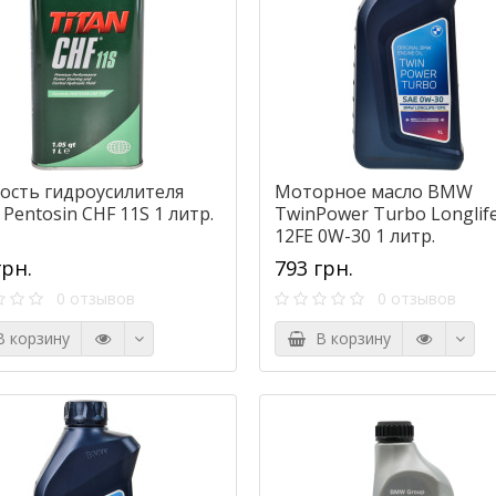
ость гидроусилителя
Моторное масло BMW
entosin CHF 11S 1 литр.
TwinPower Turbo Longlif
12FE 0W-30 1 литр.
грн.
793 грн.
0 отзывов
0 отзывов
 корзину
В корзину