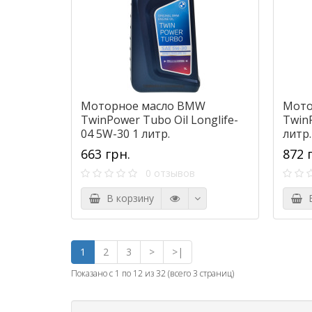
Моторное масло BMW
Мото
TwinPower Tubo Oil Longlife-
Twin
04 5W-30 1 литр.
литр.
663 грн.
872 
0 отзывов
В корзину
В
1
2
3
>
>|
Показано с 1 по 12 из 32 (всего 3 страниц)