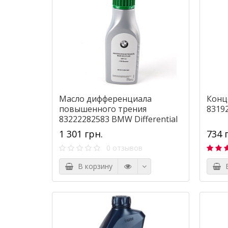
Масло дифференциала
Конц
повышенного трения
83192
83222282583 BMW Differential
Fluid SAF-XJ+FM 75W-140 0,5
1 301 грн.
734 
литра.
0 отзывов
В корзину
В