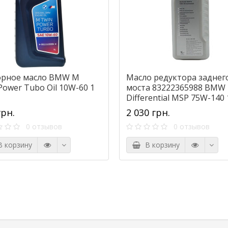
рное масло BMW M
Масло редуктора заднег
Power Tubo Oil 10W-60 1
моста 83222365988 BMW
Differential MSP 75W-140 
литр.
грн.
2 030 грн.
0 отзывов
0 отзывов
 корзину
В корзину