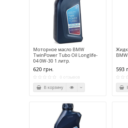
Моторное масло BMW
Жидк
TwinPower Tubo Oil Longlife-
BMW P
04 0W-30 1 литр.
620 грн.
593 
0 отзывов
В корзину
В