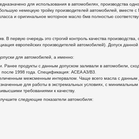
дназначено для использования в автомобилях, производства одно
 большую немецкую тройку производителей автомобилей, вместе с 
класса и оригинальное моторное масло бмв полностью соответству
мв. В первую очередь это строгий контроль качества производств
иация европейских производителей автомобилей). Допуск данной 
опуски для автомобилей, а именно:
ли. Ранее продукты с данным допуском заливали в автомобили, схо
 после 1998 года. Спецификация: ACEA A3/B3.
с увеличенным межсменным интервалом. Чаще всего масла с данным
назначенные для работы в экстремальных условиях, с минимальным
аивысшими требованиями к качеству.
улучшите следующие показатели автомобиля: