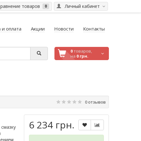
равнение товаров
Личный кабинет
0
 и оплата
Акции
Новости
Контакты
0
товаров,
на
0 грн.
0 отзывов
6 234 грн.
 смазку
и
нением