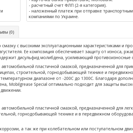
- расчетный счет ФЛП (2-я категория).
ги
- наложенный платеж при отправке транспортным
компаниями по Украине.
вы (0)
ую смазку с высокими эксплуатационными характеристиками и п
агустителя. Ее композиция обеспечивает защиту от износа, ржа
одержит дисульфид молибдена, усиливающий противоизносные с
й автомобильной пластичной смазкой, предназначенной для при
рицепах, строительной, горнодобывающей технике и передвижн
 температурном диапазоне от -200С до 1300С. Благодаря допол
а, Mobilgrease Special оптимально подходит для защиты высок
 движении.
ой автомобильной пластичной смазкой, предназначенной для лег
ительной, горнодобывающей технике и в передвижном оборудова
коррозии, а так же при колебательном или поступательном дви