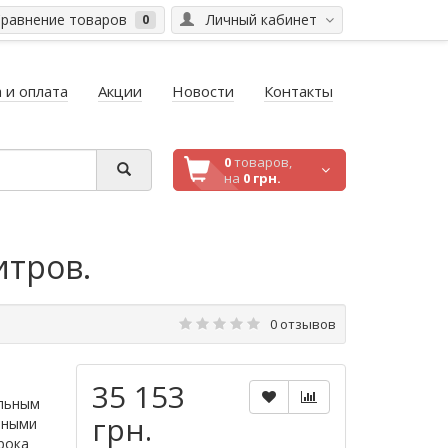
равнение товаров
Личный кабинет
0
 и оплата
Акции
Новости
Контакты
0
товаров,
на
0 грн.
итров.
0 отзывов
35 153
ельным
грн.
нными
рока