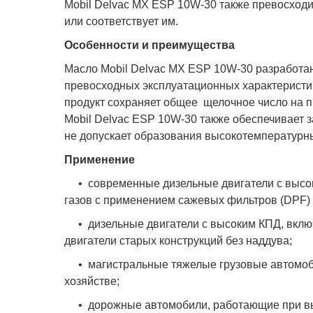
Mobil Delvac MX ESP 10W-30 также превосход
или соответствует им.
Особенности и преимущества
Масло Mobil Delvac MX ESP 10W-30 разработан
превосходных эксплуатационных характеристик
продукт сохраняет общее щелочное число на 
Mobil Delvac ESP 10W-30 также обеспечивает з
не допускает образования высокотемпературн
Применение
• современные дизельные двигатели с высок
газов с применением сажевых фильтров (DPF) 
• дизельные двигатели с высоким КПД, включ
двигатели старых конструкций без наддува;
• магистральные тяжелые грузовые автомобил
хозяйстве;
• дорожные автомобили, работающие при высок