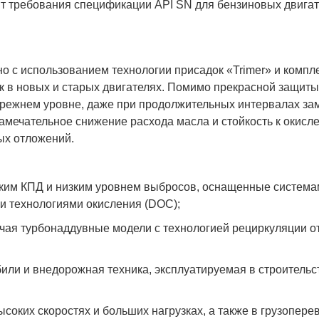
ит требования спецификации API SN для бензиновых двига
о с использованием технологии присадок «Trimer» и комп
 в новых и старых двигателях. Помимо прекрасной защиты 
прежнем уровне, даже при продолжительных интервалах за
амечательное снижение расхода масла и стойкость к окисле
ых отложений.
им КПД и низким уровнем выбросов, оснащенные система
и технологиями окисления (DOC);
ая турбонаддувные модели с технологией рециркуляции от
и и внедорожная техника, эксплуатируемая в строительс
их скоростях и больших нагрузках, а также в грузоперево