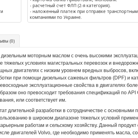
- расчетный счет ФЛП (2-я категория).
ги
- наложенный платеж при отправке транспортным
компаниями по Украине.
вы (0)
я дизельным моторным маслом с очень высокими эксплуата
е тяжелых условиях магистральных перевозок и внедорожн
щных двигателях с низким уровнем вредных выбросов, вкл
ботки при помощи дизельных сажевых фильтров (DPF) и ка
евосходные эксплуатационные свойства в двигателях более
разом оно превосходит требования спецификаций по API CK
ания, или соответствует им.
тат длительной разработки в сотрудничестве с основными 
ользованию в широком диапазоне тяжелых условий примене
карьерным работам и сельскому хозяйству. Данный продукт
числе двигателей Volvo, где необходимо применять масла, 