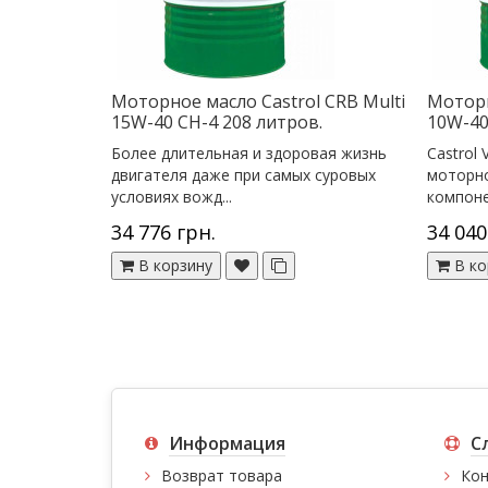
Моторное масло Castrol CRB Multi
Моторн
15W-40 CH-4 208 литров.
10W-40
Более длительная и здоровая жизнь
Castrol
двигателя даже при самых суровых
моторно
условиях вожд...
компоне
34 776 грн.
34 040
В корзину
В ко
Информация
С
Возврат товара
Кон