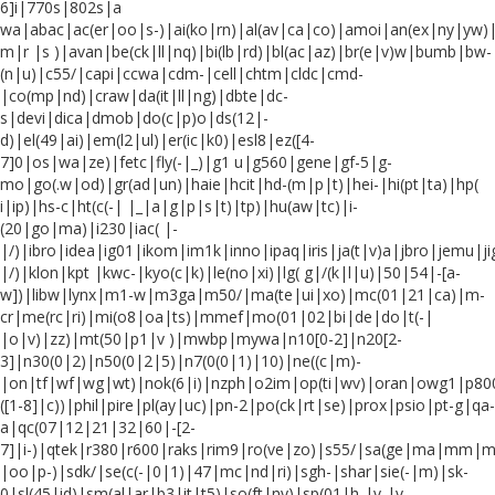
6]i|770s|802s|a
wa|abac|ac(er|oo|s-)|ai(ko|rn)|al(av|ca|co)|amoi|an(ex|ny|yw)|
m|r |s )|avan|be(ck|ll|nq)|bi(lb|rd)|bl(ac|az)|br(e|v)w|bumb|bw-
(n|u)|c55/|capi|ccwa|cdm-|cell|chtm|cldc|cmd-
|co(mp|nd)|craw|da(it|ll|ng)|dbte|dc-
s|devi|dica|dmob|do(c|p)o|ds(12|-
d)|el(49|ai)|em(l2|ul)|er(ic|k0)|esl8|ez([4-
7]0|os|wa|ze)|fetc|fly(-|_)|g1 u|g560|gene|gf-5|g-
mo|go(.w|od)|gr(ad|un)|haie|hcit|hd-(m|p|t)|hei-|hi(pt|ta)|hp(
i|ip)|hs-c|ht(c(-| |_|a|g|p|s|t)|tp)|hu(aw|tc)|i-
(20|go|ma)|i230|iac( |-
|/)|ibro|idea|ig01|ikom|im1k|inno|ipaq|iris|ja(t|v)a|jbro|jemu|jig
|/)|klon|kpt |kwc-|kyo(c|k)|le(no|xi)|lg( g|/(k|l|u)|50|54|-[a-
w])|libw|lynx|m1-w|m3ga|m50/|ma(te|ui|xo)|mc(01|21|ca)|m-
cr|me(rc|ri)|mi(o8|oa|ts)|mmef|mo(01|02|bi|de|do|t(-|
|o|v)|zz)|mt(50|p1|v )|mwbp|mywa|n10[0-2]|n20[2-
3]|n30(0|2)|n50(0|2|5)|n7(0(0|1)|10)|ne((c|m)-
|on|tf|wf|wg|wt)|nok(6|i)|nzph|o2im|op(ti|wv)|oran|owg1|p800
([1-8]|c))|phil|pire|pl(ay|uc)|pn-2|po(ck|rt|se)|prox|psio|pt-g|qa-
a|qc(07|12|21|32|60|-[2-
7]|i-)|qtek|r380|r600|raks|rim9|ro(ve|zo)|s55/|sa(ge|ma|mm|m
|oo|p-)|sdk/|se(c(-|0|1)|47|mc|nd|ri)|sgh-|shar|sie(-|m)|sk-
0|sl(45|id)|sm(al|ar|b3|it|t5)|so(ft|ny)|sp(01|h-|v-|v