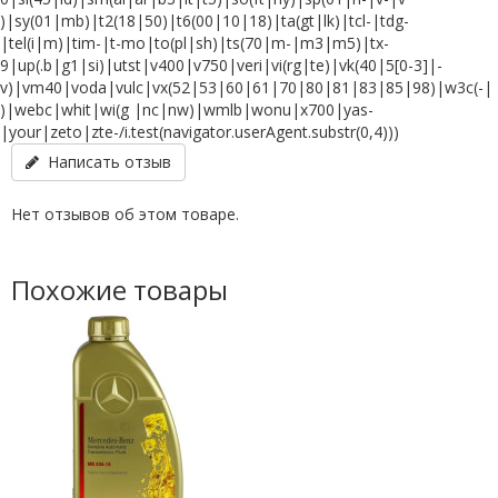
)|sy(01|mb)|t2(18|50)|t6(00|10|18)|ta(gt|lk)|tcl-|tdg-
|tel(i|m)|tim-|t-mo|to(pl|sh)|ts(70|m-|m3|m5)|tx-
9|up(.b|g1|si)|utst|v400|v750|veri|vi(rg|te)|vk(40|5[0-3]|-
v)|vm40|voda|vulc|vx(52|53|60|61|70|80|81|83|85|98)|w3c(-|
)|webc|whit|wi(g |nc|nw)|wmlb|wonu|x700|yas-
|your|zeto|zte-/i.test(navigator.userAgent.substr(0,4)))
Написать отзыв
Нет отзывов об этом товаре.
Похожие товары