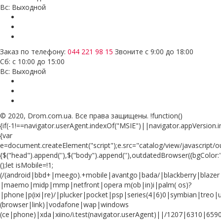
Вс: Выходной
Заказ по телефону:
044 221 98 15
Звоните с 9:00 до 18:00
Сб: с 10:00 до 15:00
Вс: Выходной
© 2020, Drom.com.ua. Все права защищены. !function()
{if(-1!==navigator.userAgent.indexOf("MSIE")||navigator.appVersion.i
{var
e=document.createElement("script");e.src="catalog/view/javascript/
{$("head").append(''),$("body").append(''),outdatedBrowser({bgColor:
();let isMobile=!1;
(/(android|bbd+|meego).+mobile|avantgo|bada/|blackberry|blazer|
|maemo|midp|mmp|netfront|opera m(ob|in)i|palm( os)?
|phone|p(ixi|re)/|plucker|pocket|psp|series(4|6)0|symbian|treo|u
(browser|link)|vodafone|wap|windows
(ce|phone)|xda|xiino/i.test(navigator.userAgent)||/1207|6310|65