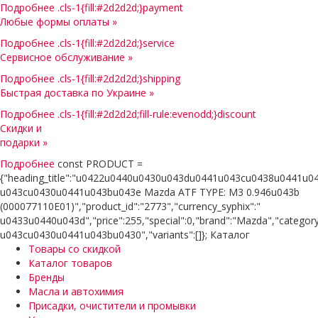
Подробнее
.cls-1{fill:#2d2d2d;}payment
Любые формы оплаты »
Подробнее
.cls-1{fill:#2d2d2d;}service
Сервисное обслуживание »
Подробнее
.cls-1{fill:#2d2d2d;}shipping
Быстрая доставка по Украине »
Подробнее
.cls-1{fill:#2d2d2d;fill-rule:evenodd;}discount
Скидки и
подарки »
Подробнее
const PRODUCT =
{"heading_title":"u0422u0440u0430u043du0441u043cu0438u0441u
u043cu0430u0441u043bu043e Mazda ATF TYPE: M3 0.946u043b
(000077110E01)","product_id":"2773","currency_syphix":"
u0433u0440u043d","price":255,"special":0,"brand":"Mazda","ca
u043cu0430u0441u043bu0430","variants":[]}; Каталог
Товары со скидкой
Каталог товаров
Бренды
Масла и автохимия
Присадки, очистители и промывки