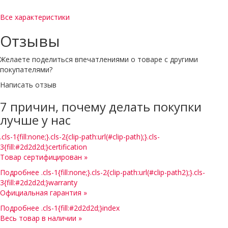
Все характеристики
Отзывы
Желаете поделиться впечатлениями о товаре с другими
покупателями?
Написать отзыв
7 причин, почему делать покупки
лучше у нас
.cls-1{fill:none;}.cls-2{clip-path:url(#clip-path);}.cls-
3{fill:#2d2d2d;}certification
Товар сертифицирован »
Подробнее
.cls-1{fill:none;}.cls-2{clip-path:url(#clip-path2);}.cls-
3{fill:#2d2d2d;}warranty
Официальная гарантия »
Подробнее
.cls-1{fill:#2d2d2d;}index
Весь товар в наличии »