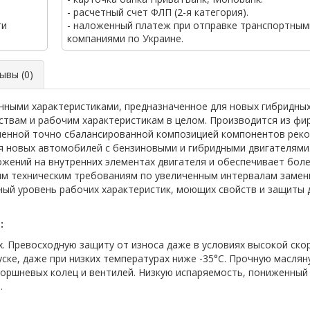
- расчетный счет ФЛП (2-я категория).
ги
- наложенный платеж при отправке транспортным
компаниями по Украине.
вы (0)
ными характеристиками, предназначенное для новых гибридных
твам и рабочим характеристикам в целом. Производится из фир
ленной точно сбалансированной композицией компонентов рек
 новых автомобилей с бензиновыми и гибридными двигателями
жений на внутренних элементах двигателя и обеспечивает боле
ым техническим требованиям по увеличенным интервалам замен
ый уровень рабочих характеристик, моющих свойств и защиты 
:
х. Превосходную защиту от износа даже в условиях высокой ск
уске, даже при низких температурах ниже -35°C. Прочную маслян
поршневых колец и вентилей. Низкую испаряемость, пониженный
.