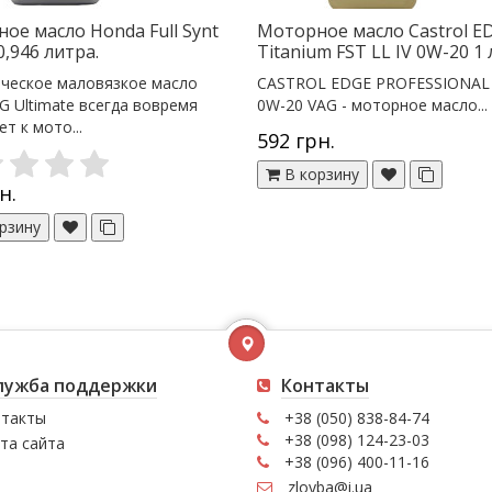
ое масло Honda Full Synt
Моторное масло Castrol E
0,946 литра.
Titanium FST LL IV 0W-20 1 
ческое маловязкое масло
CASTROL EDGE PROFESSIONAL 
G Ultimate всегда вовремя
0W-20 VAG - моторное масло...
т к мото...
592 грн.
В корзину
н.
рзину
лужба поддержки
Контакты
такты
+38 (050) 838-84-74
+38 (098) 124-23-03
та сайта
+38 (096) 400-11-16
zloyba@i.ua