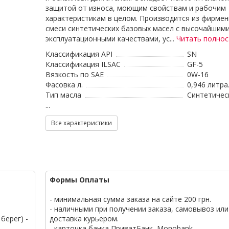
защитой от износа, моющим свойствам и рабочим
характеристикам в целом. Производится из фирме
смеси синтетических базовых масел с высочайшим
эксплуатационными качествами, ус...
Читать полно
Классификация API
SN
Классификация ILSAC
GF-5
Вязкость по SAE
0W-16
Фасовка л.
0,946 литра
Тип масла
Синтетичес
...
Все характеристики
Формы Оплаты
- минимальная сумма заказа на сайте 200 грн.
- наличными при получении заказа, самовывоз или
берег) -
доставка курьером.
- карточка банка ПриватБанк, Monobank.