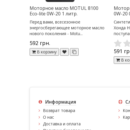
Моторное масло MOTUL 8100
Моторн
Eco-lite 0W-20 1 литр.
0W-20 
Перед вами, всесезонное
Синтети
энергосберегающее моторное масло
Хонда H
нового поколения - Motu...
поступае
592 грн.
591 гр
В корзину
В ко
Информация
С
Возврат товара
Кон
О нас
Кар
Доставка и оплата