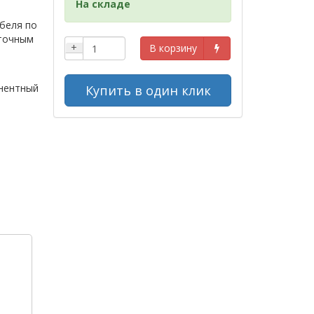
На складе
я
беля по
 точным
+
В корзину
нентный
Купить в один клик