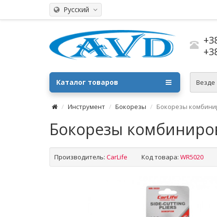
Русский
+3
+3
Каталог товаров
Везде
Инструмент
Бокорезы
Бокорезы комбинир
Бокорезы комбиниров
Производитель:
CarLife
Код товара:
WR5020