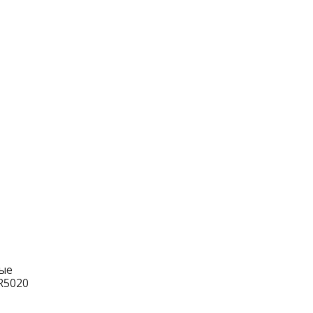
ые
R5020