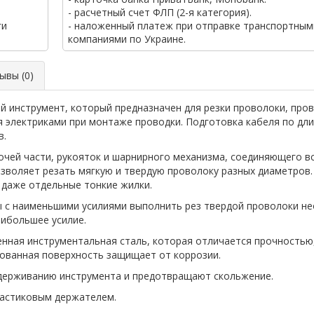
- расчетный счет ФЛП (2-я категория).
ги
- наложенный платеж при отправке транспортным
компаниями по Украине.
вы (0)
й инструмент, который предназначен для резки проволоки, про
я электриками при монтаже проводки. Подготовка кабеля по дл
в.
очей части, рукояток и шарнирного механизма, соединяющего в
озволяет резать мягкую и твердую проволоку разных диаметров
 даже отдельные тонкие жилки.
 с наименьшими усилиями выполнить рез твердой проволоки не
аибольшее усилие.
нная инструментальная сталь, которая отличается прочностью, 
ованная поверхность защищает от коррозии.
держиванию инструмента и предотвращают скольжение.
ластиковым держателем.