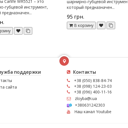
ы Carlife WR5521 – это
шарнирно-губцевой инструмен
о-губцевой инструмент,
который предназначен...
 предназначен...
95 грн.
н.
В корзину
рзину
лужба поддержки
Контакты
такты
+38 (050) 838-84-74
+38 (098) 124-23-03
та сайта
+38 (096) 400-11-16
zloyba@i.ua
+380631242303
Наш канал Youtube