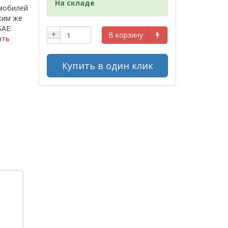
На складе
мобилей
ким же
SAE:
+
В корзину
ать
Купить в один клик