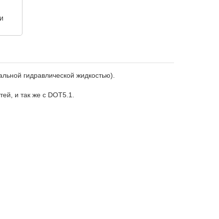
и
альной гидравлической жидкостью).
й, и так же с DOT5.1.