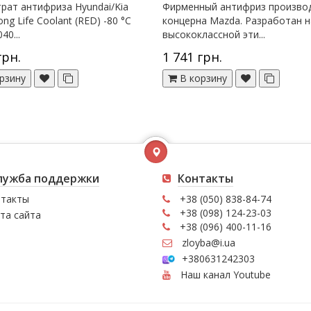
рат антифриза Hyundai/Kia
Фирменный антифриз произво
ng Life Coolant (RED) -80 °C
концерна Mazda. Разработан н
40...
высококлассной эти...
грн.
1 741 грн.
рзину
В корзину
лужба поддержки
Контакты
такты
+38 (050) 838-84-74
+38 (098) 124-23-03
та сайта
+38 (096) 400-11-16
zloyba@i.ua
+380631242303
Наш канал Youtube