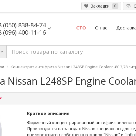
Закладки
С
0
8 (050) 838-84-74
СТО
О нас
Доставка
8 (096) 400-11-16
за
Концентрат антифриза Nissan L248SP Engine Coolant -80 3,78 лит
Nissan L248SP Engine Coolant
P
Краткое описание
Фирменный концентрированный антифриз зеленого
Производится на заводах Nissan специально для се
внедорожников собственных марок “Nissan” и “Infiniti