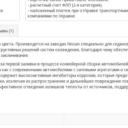
- расчетный счет ФЛП (2-я категория).
ги
- наложенный платеж при отправке транспортным
компаниями по Украине.
вы (1)
вета. Производится на заводах Nissan специально для седанов
конструктивных решений систем охлаждения, благодаря чему обе
 заклинивания.
за первой заливки в процессе конвейерной сборки автомобилей
 как с современными автомобилями с силовыми агрегатами и си
за.Содержит высокоактивные ингибиторы коррозии, которые пре
и, исключая их распространение и дальнейшее повреждение по
ффективное отведение излишков теплоты от источников, подде