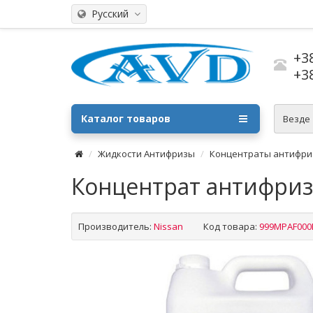
Русский
+3
+3
Каталог товаров
Везде
Жидкости Антифризы
Концентраты антифри
Концентрат антифриза 
Производитель:
Nissan
Код товара:
999MPAF000