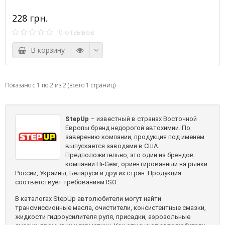
228 грн.
0 отзывов
В корзину
Показано с 1 по 2 из 2 (всего 1 страниц)
StepUp
– известный в странах Восточной
Европы бренд недорогой автохимии. По
заверению компании, продукция под именем
выпускается заводами в США.
Предположительно, это один из брендов
компании
Hi
-
Gear
, ориентированный на рынки
России, Украины, Беларуси и других стран. Продукция
соответствует требованиям
ISO
.
В каталогах
StepUp
автолюбители могут найти
трансмиссионные масла, очистители, консистентные смазки,
жидкости гидроусилителя руля, присадки, аэрозольные