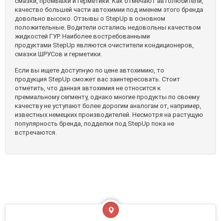
смазки, промывки и герметики. Как отмечают автолюбители,
качество большей части автохимии под именем этого бренда
довольно высоко. Отзывы о
StepUp
в основном
положительные. Водители остались недовольны качеством
жидкостей ГУР. Наиболее востребованными
продуктами
StepUp
являются очистители кондиционеров,
смазки ШРУСов и герметики.
Если вы ищете доступную по цене автохимию, то
продукция
StepUp
сможет вас заинтересовать. Стоит
отметить, что данная автохимия не относится к
премиальному сегменту, однако многие продукты по своему
качеству не уступают более дорогим аналогам от, например,
известных немецких производителей. Несмотря на растущую
популярность бренда, подделки под
StepUp
пока не
встречаются.