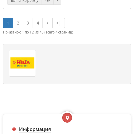
1
2
3
4
>
>|
Показано с 1 по 12 из 45 (всего 4 страниц)
Информация