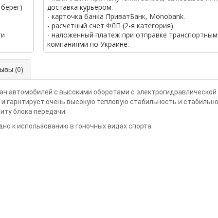
берег) -
доставка курьером.
- карточка банка ПриватБанк, Monobank.
- расчетный счет ФЛП (2-я категория).
ги
- наложенный платеж при отправке транспортным
компаниями по Украине.
вы (0)
ач автомобилей с высокими оборотами с электрогидравлической
и гарнтирует очень высокую тепловую стабильность и стабильнос
иту блока передачи.
но к использованию в гоночных видах спорта.