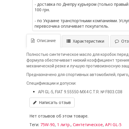
- доставка по Днепру курьером (только правый 
100 грн.
- по Украине транспортными компаниями. Услу
перевозчика оплачивает покупатель.
Описание
Характеристики
Отзы
Полностью синтетическое масло для коробок перед
формула обеспечивает низкий коэффициент трения 
механической резке и лучшую противоизносную защ
Предназначено для спортивных автомобилей, пригод
Спецификации и допуски:
API GL-5, FIAT 9.55550-MX4 C.T.R. № F803.C08
Написать отзыв
Нет отзывов об этом товаре.
Теги:
75W-90
,
1 литр.
,
Синтетическое
,
API GL-5