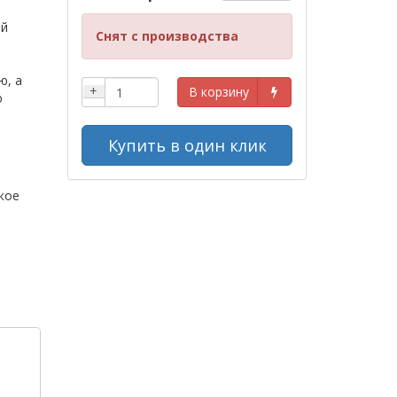
ой
Снят с производства
ю, а
+
В корзину
ю
Купить в один клик
кое