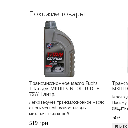
Похожие товары
Трансмиссионное масло Fuchs
Трансм
Titan для МКПП SINTOFLUID FE
МКПП G
75W 1 литр.
Масло д
Легкотекучее трансмиссионное масло
Преиму
с пониженной вязкостью для
защитны
механических короб...
503 гр
519 грн.
В ко