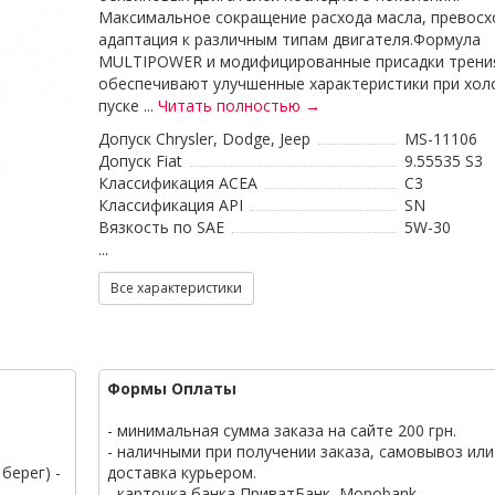
Максимальное сокращение расхода масла, превосх
адаптация к различным типам двигателя.Формула
MULTIPOWER и модифицированные присадки трени
обеспечивают улучшенные характеристики при хо
пуске ...
Читать полностью →
Допуск Chrysler, Dodge, Jeep
MS-11106
Допуск Fiat
9.55535 S3
Классификация ACEA
C3
Классификация API
SN
Вязкость по SAE
5W-30
...
Все характеристики
Формы Оплаты
- минимальная сумма заказа на сайте 200 грн.
- наличными при получении заказа, самовывоз или
берег) -
доставка курьером.
- карточка банка ПриватБанк, Monobank.