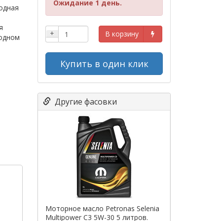
Ожидание 1 день.
одная
я
+
В корзину
лодном
Купить в один клик
Другие фасовки
Моторное масло Petronas Selenia
Multipower C3 5W-30 5 литров.