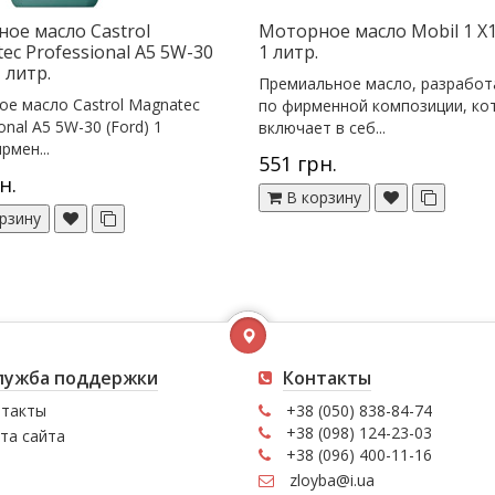
ое масло Castrol
Моторное масло Mobil 1 X
ec Professional A5 5W-30
1 литр.
1 литр.
Премиальное масло, разработ
е масло Castrol Magnatec
по фирменной композиции, ко
onal A5 5W-30 (Ford) 1
включает в себ...
рмен...
551 грн.
н.
В корзину
рзину
лужба поддержки
Контакты
такты
+38 (050) 838-84-74
+38 (098) 124-23-03
та сайта
+38 (096) 400-11-16
zloyba@i.ua