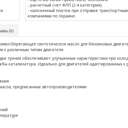
- расчетный счет ФЛП (2-я категория).
ги
- наложенный платеж при отправке транспортным
компаниями по Украине.
вы (0)
ивосберегающее синтетическое масло для бензиновых двигате
я к различным типам двигателя.
и трения обеспечивают улучшенные характеристики при холодн
жбы катализатора. Идеально для двигателей адаптированных к 
ения
масла, предписанные автопроизводителями
ений
мпературе