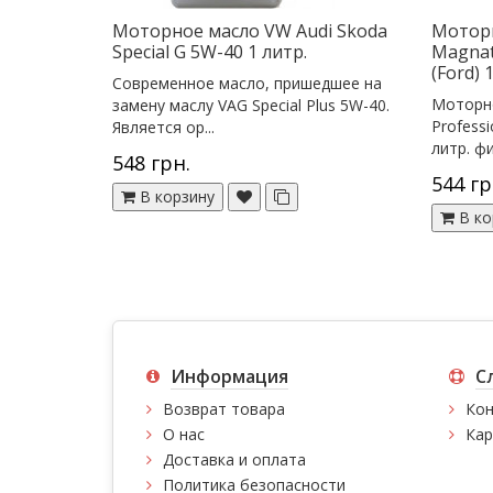
Моторное масло VW Audi Skoda
Моторн
Special G 5W-40 1 литр.
Magnat
(Ford) 
Современное масло, пришедшее на
Моторно
замену маслу VAG Special Plus 5W-40.
Professi
Является ор...
литр. фи
548 грн.
544 гр
В корзину
В ко
Информация
С
Возврат товара
Кон
О нас
Кар
Доставка и оплата
Политика безопасности