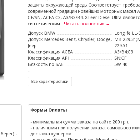
защиты окружающей среды.Соответствует требов
современной градации новейших моторных масел A
CF/SN, ACEA C3, A3/B3/B4. XTeer Diesel Ultra являет
синтетическим...
Читать полностью →
Допуск BMW
Longlife LL-
Допуск Mercedes Benz, Chrysler, Dodge,
МВ 229.31;
Jeep
229.51
Классификация ACEA
A3/B4;C3
Классификация API
SN;CF
Вязкость по SAE
5W-40
...
Все характеристики
Формы Оплаты
- минимальная сумма заказа на сайте 200 грн.
- наличными при получении заказа, самовывоз или
берег) -
доставка курьером.
- карточка банка ПриватБанк, Monobank.