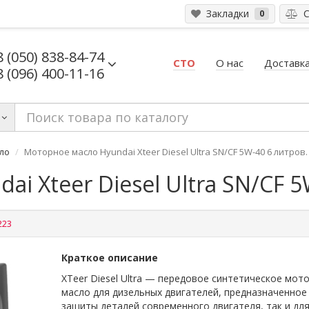
Закладки
С
0
8 (050) 838-84-74
СТО
О нас
Доставка
8 (096) 400-11-16
ло
Моторное масло Hyundai Xteer Diesel Ultra SN/CF 5W-40 6 литров.
i Xteer Diesel Ultra SN/CF 5
223
Краткое описание
XTeer Diesel Ultra — передовое синтетическое мот
масло для дизельных двигателей, предназначенное 
защиты деталей современного двигателя, так и дл