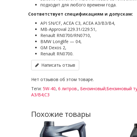
подходит для любого времени года.
Соответствует спецификациям и допускам:
API SN/CF, ACEA C3, ACEA A3/B3/B4,
MB-Approval 229.31/229.51,
Renault RN0700/RN0710,
BMW Longlife — 04,
GM Dexos 2,
Renault RN0700.
Написать отзыв
Нет отзывов об этом товаре.
Теги:
5W-40
,
6 литров.
,
Бензиновый;Бензиновый т
A3/B4;C3
Похожие товары