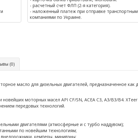
- расчетный счет ФЛП (2-я категория).
ги
- наложенный платеж при отправке транспортным
компаниями по Украине.
вы (0)
орное масло для дизельных двигателей, предназначенное как д
новейших моторных масел API CF/SN, ACEA C3, A3/B3/B4. XTeer 
нением передовых технологий.
зельными двигателями (атмосферные и с турбо наддувом);
танными по новейшим технологиям;
 внедорожники, кемперы, минивэны;