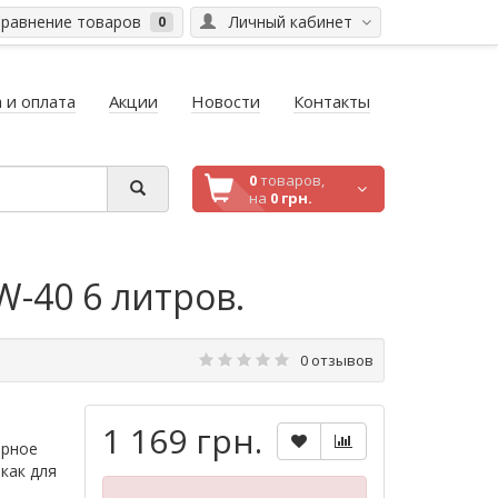
равнение товаров
Личный кабинет
0
 и оплата
Акции
Новости
Контакты
0
товаров,
на
0 грн.
W-40 6 литров.
0 отзывов
1 169 грн.
орное
как для
я