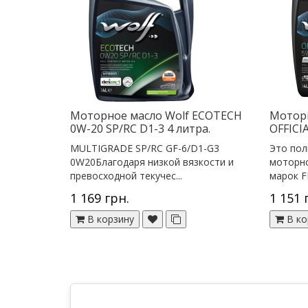
Моторное масло Wolf ECOTECH
Моторн
0W-20 SP/RC D1-3 4 литра.
OFFICI
MULTIGRADE SP/RC GF-6/D1-G3
Это пол
0W20Благодаря низкой вязкости и
моторно
превосходной текучес...
марок FI
1 169 грн.
1 151 
В корзину
В ко