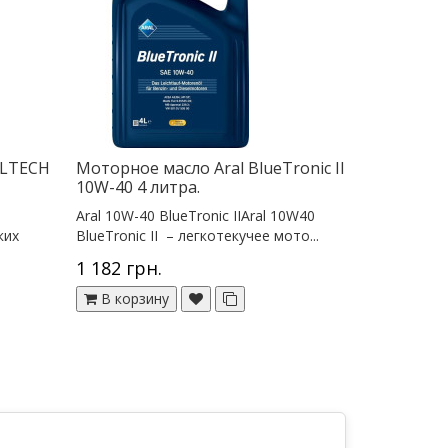
ALTECH
Моторное масло Aral BlueTronic II
10W-40 4 литра.
Aral 10W-40 BlueTronic IIAral 10W40
ких
BlueTronic II – легкотекучее мото...
1 182 грн.
В корзину