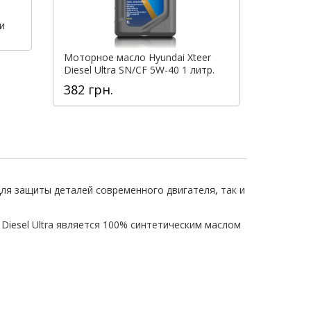
и
Моторное масло Hyundai Xteer
Моторное ма
Diesel Ultra SN/CF 5W-40 1 литр.
Diesel Ultra
382 грн.
1 222 грн.
ля защиты деталей современного двигателя, так и
Diesel Ultra является 100% синтетическим маслом