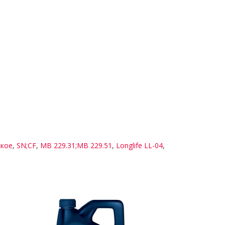
ское
,
SN;CF
,
МВ 229.31;МВ 229.51
,
Longlife LL-04
,