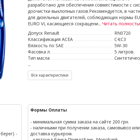
разработано для обеспечения совместимости с си
доочистки выхлопных газов.Рекомендуется, в частн
для дизельных двигателей, соблюдающих нормы EU
EURO VI, касающиеся сокращени...
Читать полност
Допуск Renault
RN0720
Классификация ACEA
C4;C3
Вязкость по SAE
5W-30
Фасовка л.
5 литров.
Тип масла
Синтетичес
...
Все характеристики
Формы Оплаты
- минимальная сумма заказа на сайте 200 грн.
- наличными при получении заказа, самовывоз или
берег) -
доставка курьером.
- карточка банка ПриватБанк, Monobank.