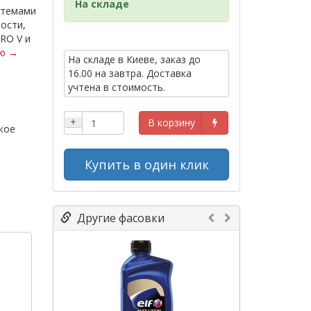
На складе
стемами
ости,
RO V и
ью →
На складе в Киеве, заказ до
16.00 на завтра. Доставка
учтена в стоимость.
+
В корзину
кое
Купить в один клик
Другие фасовки