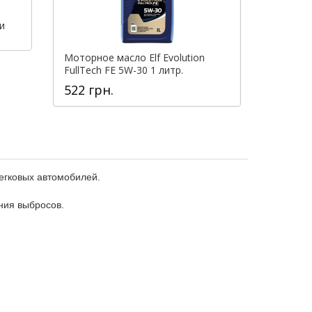
и
Моторное масло Elf Evolution
Моторное мас
FullTech FE 5W-30 1 литр.
FullTech FE 
522 грн.
100 009 г
егковых автомобилей.
ния выбросов.