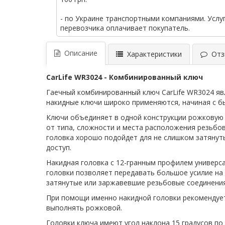
- по Украине транспортными компаниями. Услу
перевозчика оплачивает покупатель.
Описание
Характеристики
Отзы
CarLife WR3024 - Комбинированный ключ
Гаечный комбинированный ключ CarLife WR3024 я
накидные ключи широко применяются, начиная с б
Ключи объединяет в одной конструкции рожковую 
от типа, сложности и места расположения резьбо
головка хорошо подойдет для не слишком затянуты
доступ.
Накидная головка с 12-гранным профилем универс
головки позволяет передавать большое усилие на 
затянутые или заржавевшие резьбовые соединения
При помощи именно накидной головки рекомендует
выполнять рожковой.
Головки ключа имеют угол наклона 15 градусов по