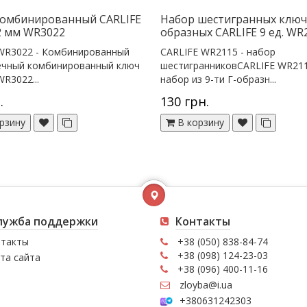
комбинированный CARLIFE
Набор шестигранных ключ
2 мм WR3022
образных CARLIFE 9 ед. WR
 WR3022 - Комбинированный
CARLIFE WR2115 - набор
ечный комбинированный ключ
шестигранниковCARLIFE WR211
WR3022...
набор из 9-ти Г-образн...
.
130 грн.
рзину
В корзину
лужба поддержки
Контакты
такты
+38 (050) 838-84-74
+38 (098) 124-23-03
та сайта
+38 (096) 400-11-16
zloyba@i.ua
+380631242303