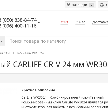
Закладки
С
0
8 (050) 838-84-74
СТО
О нас
Доставка
8 (096) 400-11-16
 CARLIFE CR-V 24 мм WR3024
й CARLIFE CR-V 24 мм WR30
Краткое описание
CarLife WR3024 - Комбинированный ключГаечный
комбинированный ключ CarLife WR3024 является р
инструментом для работы с резьбовыми соединени