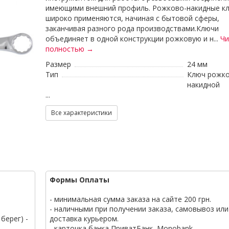
имеющими внешний профиль. Рожково-накидные к
широко применяются, начиная с бытовой сферы,
заканчивая разного рода производствами.Ключи
объединяет в одной конструкции рожковую и н...
Чи
полностью →
Размер
24 мм
Тип
Ключ рожко
накидной
...
Все характеристики
Формы Оплаты
- минимальная сумма заказа на сайте 200 грн.
- наличными при получении заказа, самовывоз или
берег) -
доставка курьером.
- карточка банка ПриватБанк, Monobank.