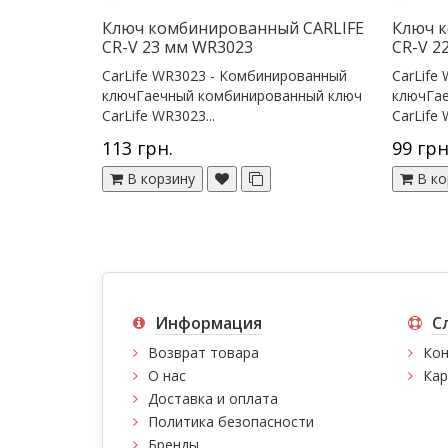
Ключ комбинированный CARLIFE
Ключ 
CR-V 23 мм WR3023
CR-V 2
CarLife WR3023 - Комбинированный
CarLife
ключГаечный комбинированный ключ
ключГа
CarLife WR3023...
CarLife 
113 грн.
99 грн
В корзину
В ко
Информация
С
Возврат товара
Кон
О нас
Кар
Доставка и оплата
Политика безопасности
Бренды