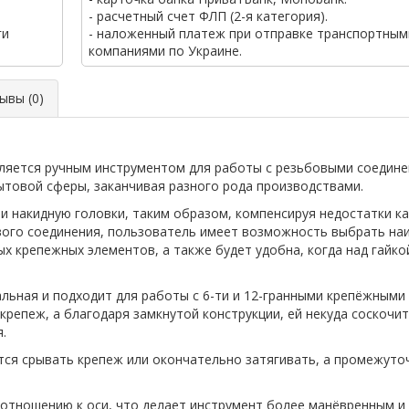
- расчетный счет ФЛП (2-я категория).
ги
- наложенный платеж при отправке транспортным
компаниями по Украине.
вы (0)
вляется ручным инструментом для работы с резьбовыми соедин
ытовой сферы, заканчивая разного рода производствами.
и накидную головки, таким образом, компенсируя недостатки ка
вого соединения, пользователь имеет возможность выбрать на
х крепежных элементов, а также будет удобна, когда над гайко
альная и подходит для работы с 6-ти и 12-гранными крепёжным
крепеж, а благодаря замкнутой конструкции, ей некуда соскоч
.
ся срывать крепеж или окончательно затягивать, а промежуто
 отношению к оси, что делает инструмент более манёвренным и