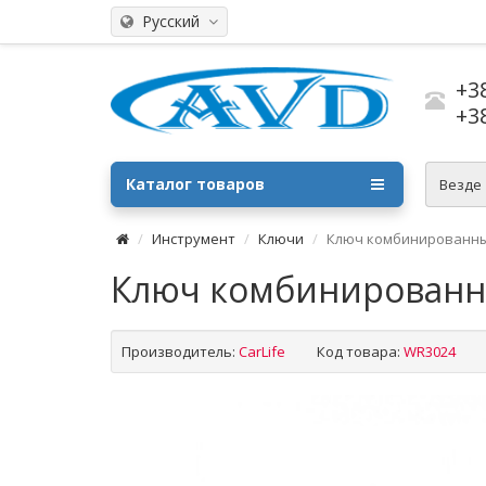
Русский
+3
+3
Каталог товаров
Везде
Инструмент
Ключи
Ключ комбинированный
Ключ комбинированны
Производитель:
CarLife
Код товара:
WR3024