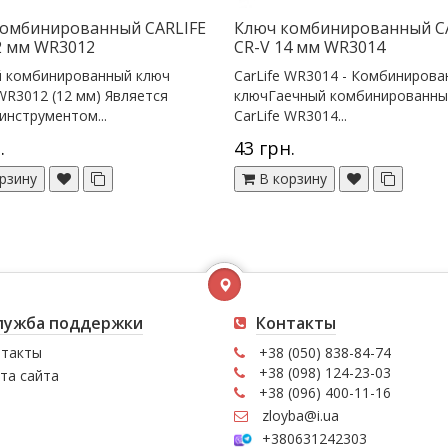
комбинированный CARLIFE
Ключ комбинированный C
2 мм WR3012
CR-V 14 мм WR3014
й комбинированный ключ
CarLife WR3014 - Комбиниров
 WR3012 (12 мм) Является
ключГаечный комбинированны
инструментом...
CarLife WR3014...
.
43 грн.
рзину
В корзину
лужба поддержки
Контакты
такты
+38 (050) 838-84-74
+38 (098) 124-23-03
та сайта
+38 (096) 400-11-16
zloyba@i.ua
+380631242303