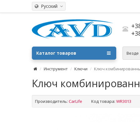
Русский
+3
+3
Каталог товаров
Везде
Инструмент
Ключи
Ключ комбинированный
Ключ комбинированны
Производитель:
CarLife
Код товара:
WR3013