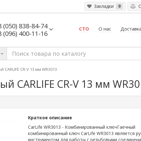
Закладки
С
0
8 (050) 838-84-74
СТО
О нас
Доставка
8 (096) 400-11-16
 CARLIFE CR-V 13 мм WR3013
й CARLIFE CR-V 13 мм WR30
Краткое описание
CarLife WR3013 - Комбинированный ключГаечный
комбинированный ключ CarLife WR3013 является р
инструментом для работы с резьбовыми соединени