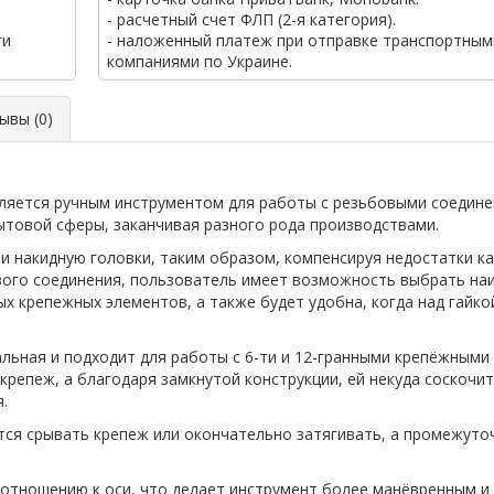
- расчетный счет ФЛП (2-я категория).
ги
- наложенный платеж при отправке транспортным
компаниями по Украине.
вы (0)
вляется ручным инструментом для работы с резьбовыми соедин
ытовой сферы, заканчивая разного рода производствами.
и накидную головки, таким образом, компенсируя недостатки ка
вого соединения, пользователь имеет возможность выбрать на
х крепежных элементов, а также будет удобна, когда над гайко
альная и подходит для работы с 6-ти и 12-гранными крепёжным
крепеж, а благодаря замкнутой конструкции, ей некуда соскоч
.
ся срывать крепеж или окончательно затягивать, а промежуто
 отношению к оси, что делает инструмент более манёвренным и