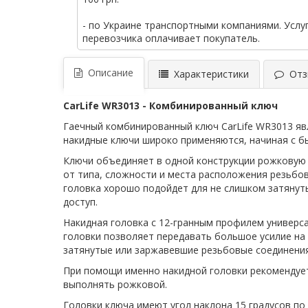
- по Украине транспортными компаниями. Услу
перевозчика оплачивает покупатель.
Описание
Характеристики
Отзы
CarLife WR3013 - Комбинированный ключ
Гаечный комбинированный ключ CarLife WR3013 я
накидные ключи широко применяются, начиная с б
Ключи объединяет в одной конструкции рожковую 
от типа, сложности и места расположения резьбо
головка хорошо подойдет для не слишком затянуты
доступ.
Накидная головка с 12-гранным профилем универс
головки позволяет передавать большое усилие на 
затянутые или заржавевшие резьбовые соединения
При помощи именно накидной головки рекомендует
выполнять рожковой.
Головки ключа имеют угол наклона 15 градусов по