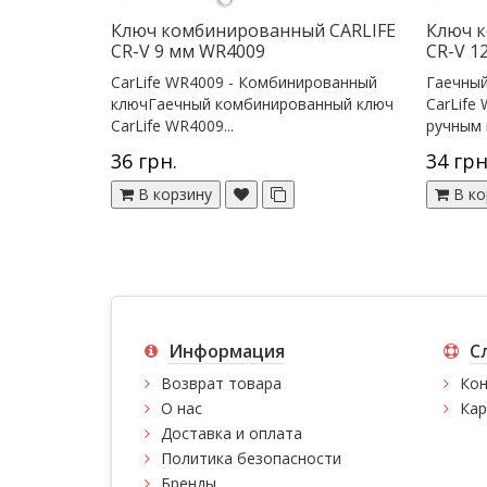
Ключ комбинированный CARLIFE
Ключ 
CR-V 9 мм WR4009
CR-V 1
CarLife WR4009 - Комбинированный
Гаечны
ключГаечный комбинированный ключ
CarLife
CarLife WR4009...
ручным 
36 грн.
34 грн
В корзину
В ко
Информация
С
Возврат товара
Кон
О нас
Кар
Доставка и оплата
Политика безопасности
Бренды