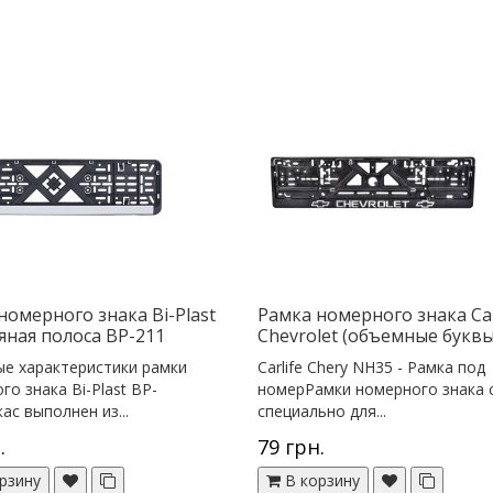
номерного знака Bi-Plast
Рамка номерного знака Сar
яная полоса BP-211
Chevrolet (объемные букв
е характеристики рамки
Сarlife Chery NH35 - Рамка под
го знака Bi-Plast BP-
номерРамки номерного знака 
ас выполнен из...
специально для...
.
79 грн.
рзину
В корзину