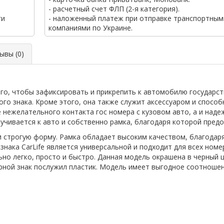
- расчетный счет ФЛП (2-я категория).
ги
- наложенный платеж при отправке транспортным
компаниями по Украине.
вы (0)
го, чтобы зафиксировать и прикрепить к автомобилю государст
го знака. Кроме этого, она также служит аксессуаром и спосо
 нежелательного контакта гос номера с кузовом авто, а и наде
кручивается к авто и собственно рамка, благодаря которой пре
и строгую форму. Рамка обладает высоким качеством, благодар
знака СarLife является универсальной и подходит для всех ном
о легко, просто и быстро. Данная модель окрашена в черный ц
ной знак послужил пластик. Модель имеет выгодное соотношен