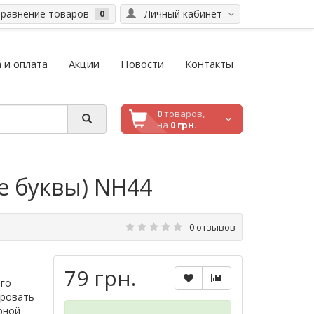
равнение товаров
Личный кабинет
0
 и оплата
Акции
Новости
Контакты
0
товаров,
на
0 грн.
е буквы) NH44
0 отзывов
79 грн.
ого
ировать
рной