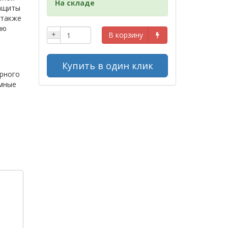
На складе
защиты
 также
лю
+
В корзину
Купить в один клик
рного
мные