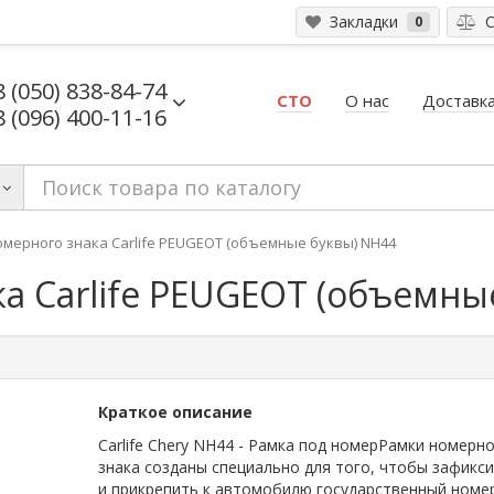
Закладки
С
0
8 (050) 838-84-74
СТО
О нас
Доставка
8 (096) 400-11-16
омерного знака Сarlife PEUGEOT (объемные буквы) NH44
а Сarlife PEUGEOT (объемны
Краткое описание
Сarlife Chery NH44 - Рамка под номерРамки номерн
знака созданы специально для того, чтобы зафикс
и прикрепить к автомобилю государственный номе