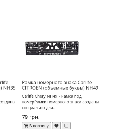
life
Рамка номерного знака Сarlife
ы) NH35
CITROEN (объемные буквы) NH49
Сarlife Chery NH49 - Рамка под
созданы
номерРамки номерного знака созданы
специально для...
79 грн.
В корзину